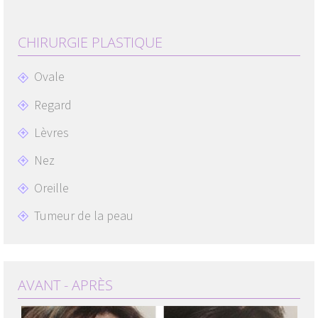
CHIRURGIE PLASTIQUE
Ovale
Regard
Lèvres
Nez
Oreille
Tumeur de la peau
AVANT - APRÈS